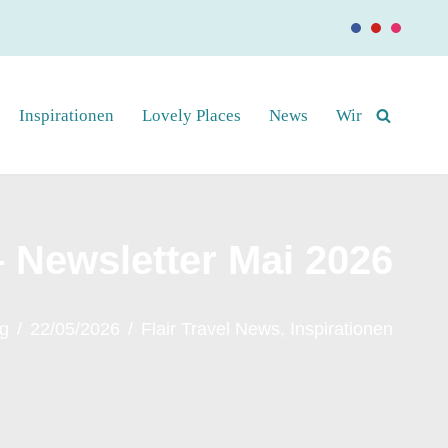
Inspirationen
Lovely Places
News
Wir
– Newsletter Mai 2026
rg
22/05/2026
Flair Travel News
,
Inspirationen