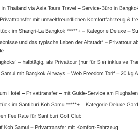
in Thailand via Asia Tours Travel – Service-Büro in Bangko
rivattransfer mit umweltfreundlichen Komfortfahrzeug & fre
stück im Shangri-La Bangkok *****+ – Kategorie Deluxe –
ebnisse und das typische Leben der Altstadt“ – Privattour ab
de
koks“ – halbtägig, als Privattour (nur für Sie) inklusive Tra
 Samui mit Bangkok Airways – Web Freedom Tarif – 20 kg 
m Hotel – Privattransfer – mit Guide-Service am Flughafen
tück im Santiburi Koh Samu *****+ – Kategorie Deluxe Gard
n Fee Rate für Santiburi Golf Club
f Koh Samui – Privattransfer mit Komfort-Fahrzeug