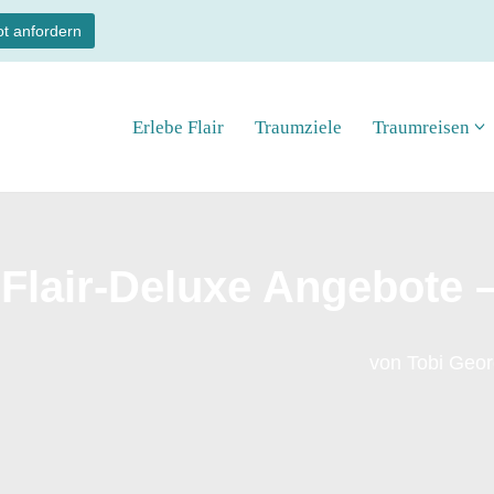
t anfordern
Erlebe Flair
Traumziele
Traumreisen
Flair-Deluxe Angebote 
von
Tobi Geo