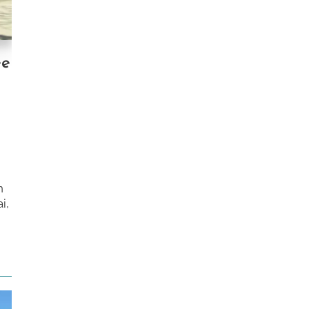
ee
n
i,