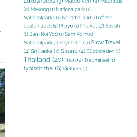
Luxushotels
(3)
Malediven
(4)
Mauritius
(2)
Mekong
(1)
Nationalpark
(1)
Nationalparks
(1)
Nordthailand
(1)
off the
Phuket
(2)
beaten track
(1)
Phayo
(1)
Sabah
t
(1)
Sam Roi Yod
(1)
Sam Roi Yod
Slow Travel
Nationalpark
(1)
Seychellen
(1)
(4)
Strand
(4)
Sri Lanka
(2)
Südostasien
(1)
Thailand
(20)
Train
(2)
Trauminsel
(1)
typisch thai
(6)
Vietnam
(1)