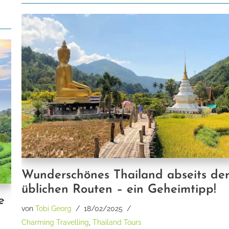
Wunderschönes Thailand abseits de
üblichen Routen – ein Geheimtipp!
e
von
Tobi Georg
18/02/2025
Charming Travelling
,
Thailand Tours