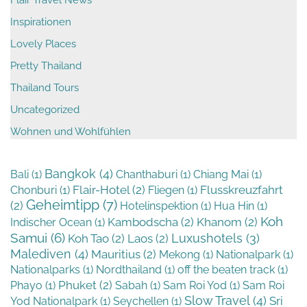
Flair Travel News
Inspirationen
Lovely Places
Pretty Thailand
Thailand Tours
Uncategorized
Wohnen und Wohlfühlen
Bangkok
(4)
Bali
(1)
Chanthaburi
(1)
Chiang Mai
(1)
Flair-Hotel
(2)
Flusskreuzfahrt
Chonburi
(1)
Fliegen
(1)
Geheimtipp
(7)
(2)
Hotelinspektion
(1)
Hua Hin
(1)
Koh
Kambodscha
(2)
Khanom
(2)
Indischer Ocean
(1)
Samui
(6)
Luxushotels
(3)
Koh Tao
(2)
Laos
(2)
Malediven
(4)
Mauritius
(2)
Mekong
(1)
Nationalpark
(1)
Nationalparks
(1)
Nordthailand
(1)
off the beaten track
(1)
Phuket
(2)
Phayo
(1)
Sabah
(1)
Sam Roi Yod
(1)
Sam Roi
Slow Travel
(4)
Sri
Yod Nationalpark
(1)
Seychellen
(1)